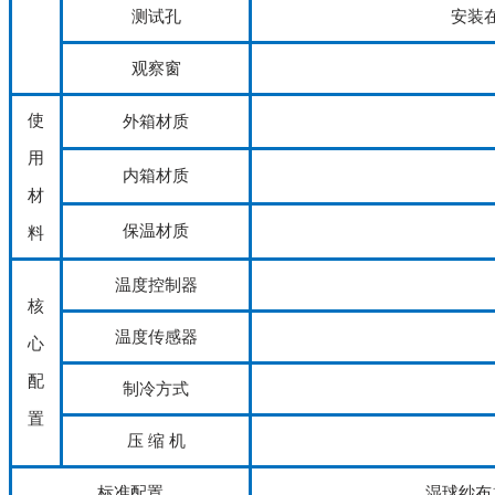
测试孔
安装
观察窗
使
外箱材质
用
内箱材质
材
保温材质
料
温度控制器
核
温度传感器
心
配
制冷方式
置
压 缩 机
标准配置
湿球纱布